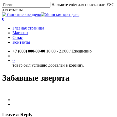
Skip
Нажмите enter для поиска или ESC
to
для отмены
main
Close
content
Search
account
0
Menu
Главная страница
Магазин
О нас
Контакты
+7 (000) 000-00-00
10:00 - 21:00 / Eжедневно
account
0
товар был успешно добавлен в корзину.
Забавные зверята
Leave a Reply