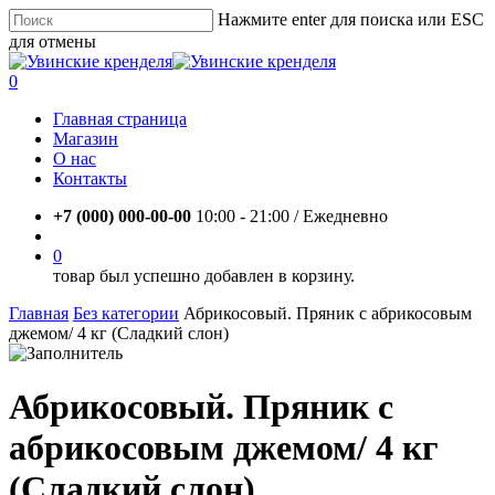
Skip
Нажмите enter для поиска или ESC
to
для отмены
main
Close
content
Search
account
0
Menu
Главная страница
Магазин
О нас
Контакты
+7 (000) 000-00-00
10:00 - 21:00 / Eжедневно
account
0
товар был успешно добавлен в корзину.
Главная
Без категории
Абрикосовый. Пряник с абрикосовым
джемом/ 4 кг (Cладкий слон)
Абрикосовый. Пряник с
абрикосовым джемом/ 4 кг
(Cладкий слон)