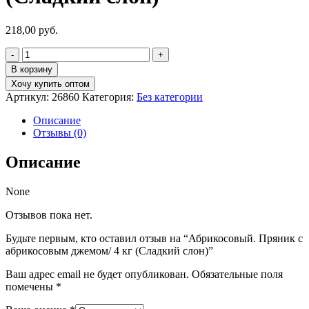
218,00
руб.
Количество
товара
В корзину
Абрикосовый.
Хочу купить оптом
Пряник
Артикул:
26860
Категория:
Без категории
с
абрикосовым
Описание
джемом/
Отзывы (0)
4
кг
Описание
(Cладкий
слон)
None
Отзывов пока нет.
Будьте первым, кто оставил отзыв на “Абрикосовый. Пряник с
абрикосовым джемом/ 4 кг (Cладкий слон)”
Ваш адрес email не будет опубликован.
Обязательные поля
помечены
*