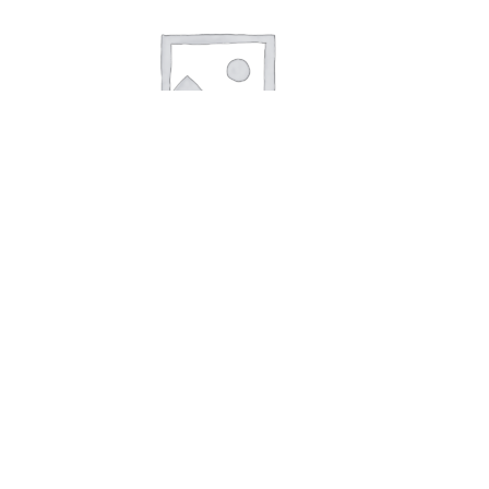
В корзину
Сухарики 3 корочки ржаные томат
с зеленью 40 г
14,00
руб.