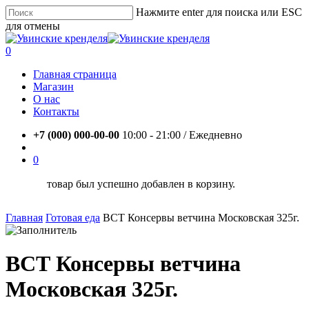
Skip
Нажмите enter для поиска или ESC
to
для отмены
main
Close
content
Search
account
0
Menu
Главная страница
Магазин
О нас
Контакты
+7 (000) 000-00-00
10:00 - 21:00 / Eжедневно
account
0
товар был успешно добавлен в корзину.
Главная
Готовая еда
ВСТ Консервы ветчина Московская 325г.
ВСТ Консервы ветчина
Московская 325г.