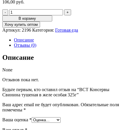
106,00
руб.
Количество
товара
В корзину
ВСТ
Хочу купить оптом
Консервы
Артикул:
2196
Категория:
Готовая еда
Свинина
тушеная
Описание
в
Отзывы (0)
желе
особая
Описание
325г
None
Отзывов пока нет.
Будьте первым, кто оставил отзыв на “ВСТ Консервы
Свинина тушеная в желе особая 325г”
Ваш адрес email не будет опубликован.
Обязательные поля
помечены
*
Ваша оценка
*
Ваш отзыв
*