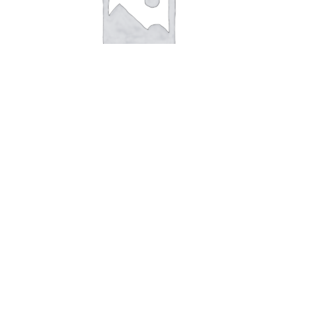
В корзину
Суп гороховый с/б 500г Можга
86,00
руб.