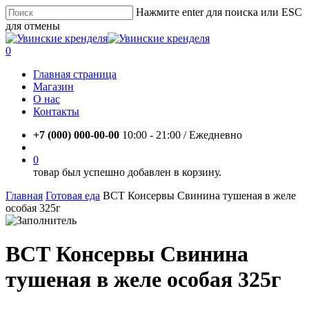
Skip
Нажмите enter для поиска или ESC
to
для отмены
main
Close
content
Search
account
0
Menu
Главная страница
Магазин
О нас
Контакты
+7 (000) 000-00-00
10:00 - 21:00 / Eжедневно
account
0
товар был успешно добавлен в корзину.
Главная
Готовая еда
ВСТ Консервы Свинина тушеная в желе
особая 325г
ВСТ Консервы Свинина
тушеная в желе особая 325г