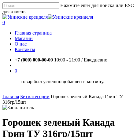
Skip
Нажмите enter для поиска или ESC
to
для отмены
main
Close
content
Search
account
0
Menu
Главная страница
Магазин
О нас
Контакты
+7 (000) 000-00-00
10:00 - 21:00 / Eжедневно
account
0
товар был успешно добавлен в корзину.
Главная
Без категории
Горошек зеленый Канада Грин ТУ
316гр/15шт
Горошек зеленый Канада
Грин ТУ 316гр/15шт