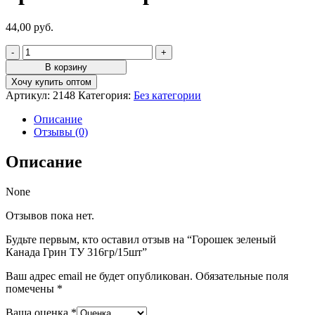
44,00
руб.
Количество
товара
В корзину
Горошек
Хочу купить оптом
зеленый
Артикул:
2148
Категория:
Без категории
Канада
Грин
Описание
ТУ
Отзывы (0)
316гр/15шт
Описание
None
Отзывов пока нет.
Будьте первым, кто оставил отзыв на “Горошек зеленый
Канада Грин ТУ 316гр/15шт”
Ваш адрес email не будет опубликован.
Обязательные поля
помечены
*
Ваша оценка
*