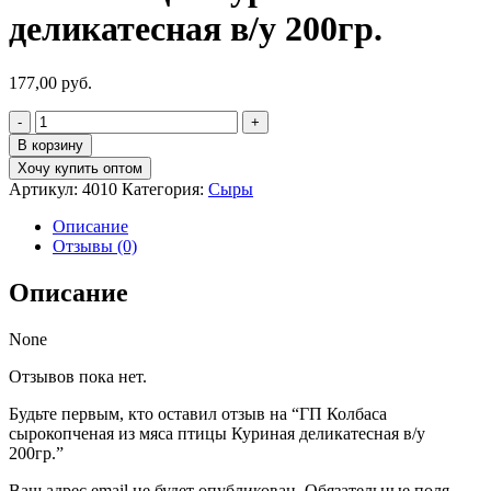
деликатесная в/у 200гр.
177,00
руб.
Количество
товара
В корзину
ГП
Хочу купить оптом
Колбаса
Артикул:
4010
Категория:
Сыры
сырокопченая
из
Описание
мяса
Отзывы (0)
птицы
Куриная
Описание
деликатесная
в/
у
None
200гр.
Отзывов пока нет.
Будьте первым, кто оставил отзыв на “ГП Колбаса
сырокопченая из мяса птицы Куриная деликатесная в/у
200гр.”
Ваш адрес email не будет опубликован.
Обязательные поля