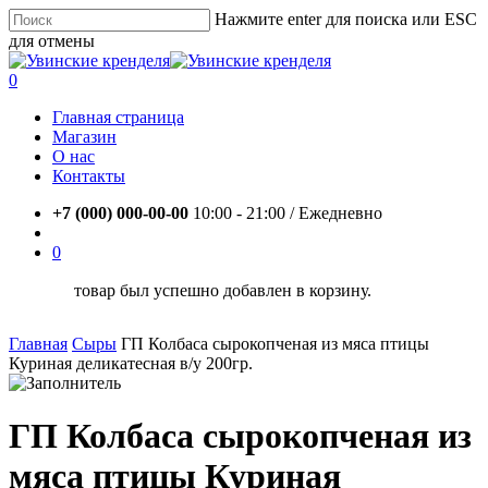
Skip
Нажмите enter для поиска или ESC
to
для отмены
main
Close
content
Search
account
0
Menu
Главная страница
Магазин
О нас
Контакты
+7 (000) 000-00-00
10:00 - 21:00 / Eжедневно
account
0
товар был успешно добавлен в корзину.
Главная
Сыры
ГП Колбаса сырокопченая из мяса птицы
Куриная деликатесная в/у 200гр.
ГП Колбаса сырокопченая из
мяса птицы Куриная