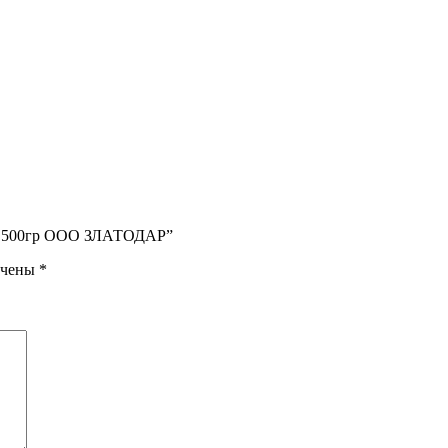
чей 500гр ООО ЗЛАТОДАР”
ечены
*