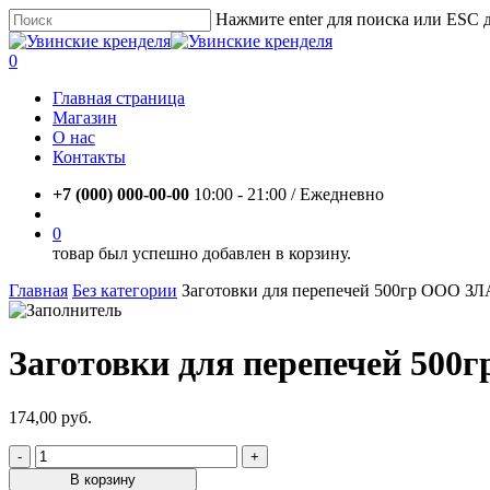
Skip
Нажмите enter для поиска или ESC 
to
Close
main
Search
account
0
content
Menu
Главная страница
Магазин
О нас
Контакты
+7 (000) 000-00-00
10:00 - 21:00 / Eжедневно
account
0
товар был успешно добавлен в корзину.
Главная
Без категории
Заготовки для перепечей 500гр ООО 
Заготовки для перепечей 50
174,00
руб.
Количество
товара
В корзину