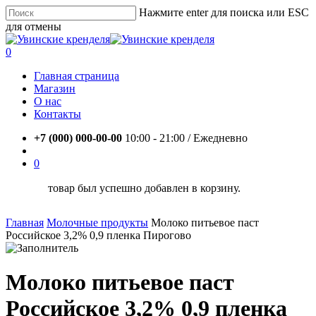
Skip
Нажмите enter для поиска или ESC
to
для отмены
main
Close
content
Search
account
0
Menu
Главная страница
Магазин
О нас
Контакты
+7 (000) 000-00-00
10:00 - 21:00 / Eжедневно
account
0
товар был успешно добавлен в корзину.
Главная
Молочные продукты
Молоко питьевое паст
Российское 3,2% 0,9 пленка Пирогово
Молоко питьевое паст
Российское 3,2% 0,9 пленка