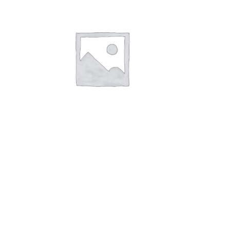
В корзину
Йогурт с ароматом персика с м.д.ж.
2,5%, пл/бутылка 400г., МЗН
48,00
руб.