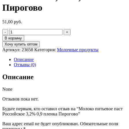
Пирогово
51,00
руб.
Количество
товара
В корзину
Молоко
Хочу купить оптом
питьевое
Артикул:
23658
Категория:
Молочные продукты
паст
Российское
Описание
3,2%
Отзывы (0)
0,9
пленка
Описание
Пирогово
None
Отзывов пока нет.
Будьте первым, кто оставил отзыв на “Молоко питьевое паст
Российское 3,2% 0,9 пленка Пирогово”
Ваш адрес email не будет опубликован.
Обязательные поля
помечены
*