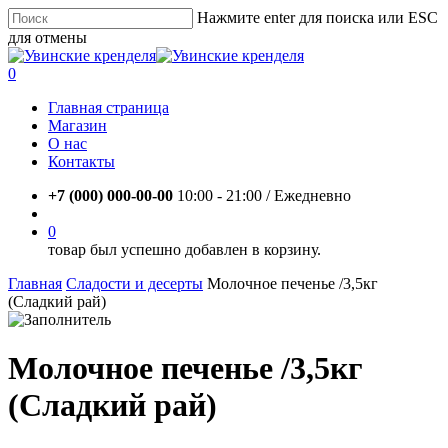
Skip
Нажмите enter для поиска или ESC
to
для отмены
main
Close
content
Search
account
0
Menu
Главная страница
Магазин
О нас
Контакты
+7 (000) 000-00-00
10:00 - 21:00 / Eжедневно
account
0
товар был успешно добавлен в корзину.
Главная
Сладости и десерты
Молочное печенье /3,5кг
(Сладкий рай)
Молочное печенье /3,5кг
(Сладкий рай)