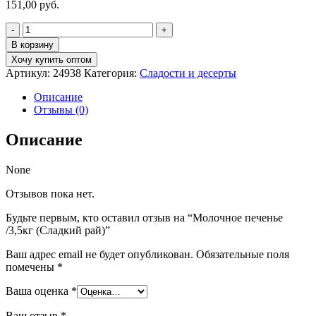
151,00
руб.
Количество
товара
В корзину
Молочное
Хочу купить оптом
печенье
Артикул:
24938
Категория:
Сладости и десерты
/3,5кг
(Сладкий
Описание
рай)
Отзывы (0)
Описание
None
Отзывов пока нет.
Будьте первым, кто оставил отзыв на “Молочное печенье
/3,5кг (Сладкий рай)”
Ваш адрес email не будет опубликован.
Обязательные поля
помечены
*
Ваша оценка
*
Ваш отзыв
*