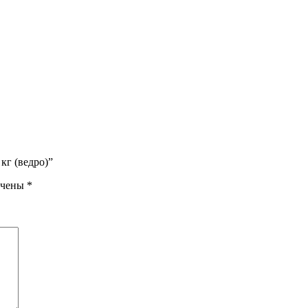
кг (ведро)”
ечены
*