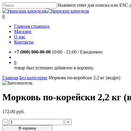
Skip
Нажмите enter для поиска или ESC 
to
Close
main
Search
account
0
content
Menu
Главная страница
Магазин
О нас
Контакты
+7 (000) 000-00-00
10:00 - 21:00 / Eжедневно
account
0
товар был успешно добавлен в корзину.
Главная
Без категории
Морковь по-корейски 2,2 кг (ведро)
Морковь по-корейски 2,2 кг (
172,00
руб.
Количество
товара
В корзину