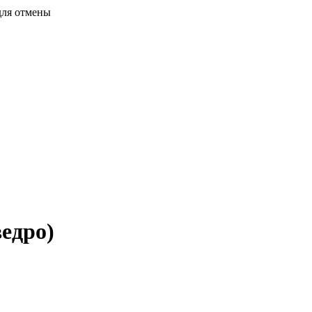
для отмены
ведро)