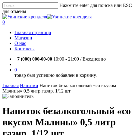
Skip
Нажмите enter для поиска или ESC
to
для отмены
main
Close
content
Search
account
0
Menu
Главная страница
Магазин
О нас
Контакты
+7 (000) 000-00-00
10:00 - 21:00 / Eжедневно
account
0
товар был успешно добавлен в корзину.
Главная
Напитки
Напиток безалкогольный «со вкусом
Малины» 0,5 литр газир. 1/12 шт
Напиток безалкогольный «со
вкусом Малины» 0,5 литр
газир. 1/12 шт