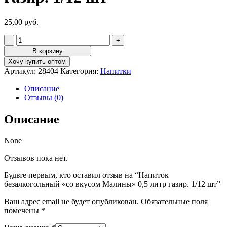
25,00
руб.
Количество
товара
В корзину
Напиток
Хочу купить оптом
безалкогольный
Артикул:
28404
Категория:
Напитки
"со
вкусом
Описание
Малины"
Отзывы (0)
0,5
литр
Описание
газир.
1/12
шт
None
Отзывов пока нет.
Будьте первым, кто оставил отзыв на “Напиток
безалкогольный «со вкусом Малины» 0,5 литр газир. 1/12 шт”
Ваш адрес email не будет опубликован.
Обязательные поля
помечены
*