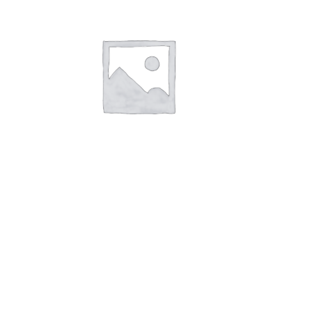
В корзину
Чай «Гранд» «Великий Тигр» ся
100п*8 Индия
173,00
руб.