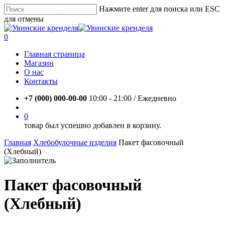
Skip
Нажмите enter для поиска или ESC
to
для отмены
main
Close
content
Search
account
0
Menu
Главная страница
Магазин
О нас
Контакты
+7 (000) 000-00-00
10:00 - 21:00 / Eжедневно
account
0
товар был успешно добавлен в корзину.
Главная
Хлебобулочные изделия
Пакет фасовочный
(Хлебный)
Пакет фасовочный
(Хлебный)