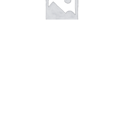
В корзину
Хлеб бездрожжевой со
злаками/0,350
41,00
руб.