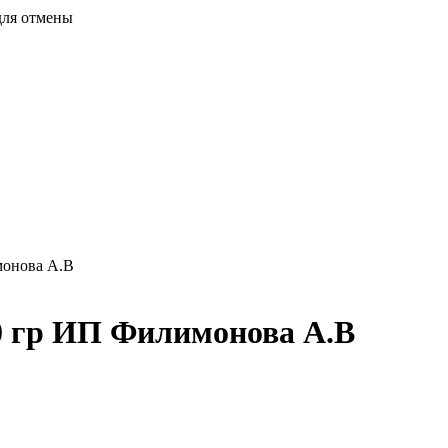
для отмены
монова А.В
 гр ИП Филимонова А.В