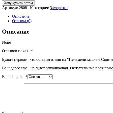
Пельмени
Хочу купить оптом
мясные
Артикул:
28081
Категория:
Заморозка
Свиные
800
Описание
гр
Отзывы (0)
ИП
Филимонова
Описание
А.В
None
Отзывов пока нет.
Будьте первым, кто оставил отзыв на “Пельмени мясные Свин
Ваш адрес email не будет опубликован.
Обязательные поля пом
Ваша оценка
*