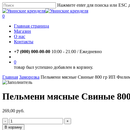
Skip
Нажмите enter для поиска или ESC 
to
Close
main
Search
account
0
content
Menu
Главная страница
Магазин
О нас
Контакты
+7 (000) 000-00-00
10:00 - 21:00 / Eжедневно
account
0
товар был успешно добавлен в корзину.
Главная
Заморозка
Пельмени мясные Свиные 800 гр ИП Фили
Пельмени мясные Свиные 800
269,00
руб.
Количество
товара
В корзину