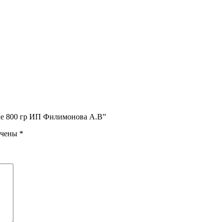
ые 800 гр ИП Филимонова А.В”
ечены
*