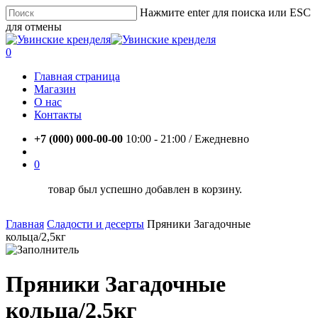
Skip
Нажмите enter для поиска или ESC
to
для отмены
main
Close
content
Search
account
0
Menu
Главная страница
Магазин
О нас
Контакты
+7 (000) 000-00-00
10:00 - 21:00 / Eжедневно
account
0
товар был успешно добавлен в корзину.
Главная
Сладости и десерты
Пряники Загадочные
кольца/2,5кг
Пряники Загадочные
кольца/2,5кг