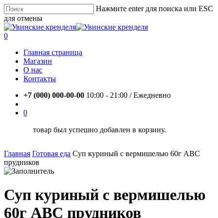
Skip
Нажмите enter для поиска или ESC
to
для отмены
main
Close
content
Search
account
0
Menu
Главная страница
Магазин
О нас
Контакты
+7 (000) 000-00-00
10:00 - 21:00 / Eжедневно
account
0
товар был успешно добавлен в корзину.
Главная
Готовая еда
Суп куриный с вермишелью 60г АВС
прудников
Суп куриный с вермишелью
60г АВС прудников