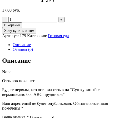
17,00
руб.
Количество
товара
В корзину
Суп
Хочу купить оптом
куриный
Артикул:
179
Категория:
Готовая еда
с
вермишелью
Описание
60г
Отзывы (0)
АВС
прудников
Описание
None
Отзывов пока нет.
Будьте первым, кто оставил отзыв на “Суп куриный с
вермишелью 60г АВС прудников”
Ваш адрес email не будет опубликован.
Обязательные поля
помечены
*
Ваша оценка
*