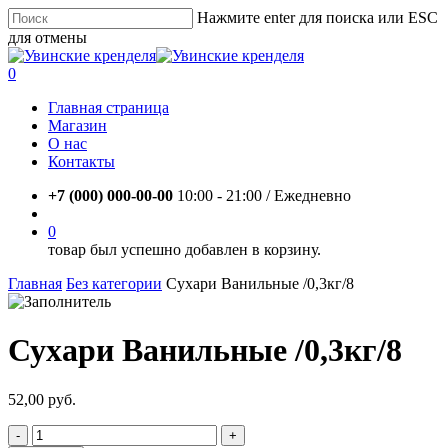
Skip
Нажмите enter для поиска или ESC
to
для отмены
main
Close
content
Search
account
0
Menu
Главная страница
Магазин
О нас
Контакты
+7 (000) 000-00-00
10:00 - 21:00 / Eжедневно
account
0
товар был успешно добавлен в корзину.
Главная
Без категории
Сухари Ванильные /0,3кг/8
Сухари Ванильные /0,3кг/8
52,00
руб.
Количество