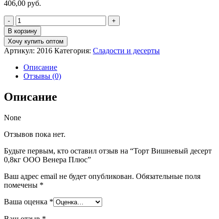
406,00
руб.
Количество
товара
В корзину
Торт
Хочу купить оптом
Вишневый
Артикул:
2016
Категория:
Сладости и десерты
десерт
0,8кг
Описание
ООО
Отзывы (0)
Венера
Плюс
Описание
None
Отзывов пока нет.
Будьте первым, кто оставил отзыв на “Торт Вишневый десерт
0,8кг ООО Венера Плюс”
Ваш адрес email не будет опубликован.
Обязательные поля
помечены
*
Ваша оценка
*
Ваш отзыв
*