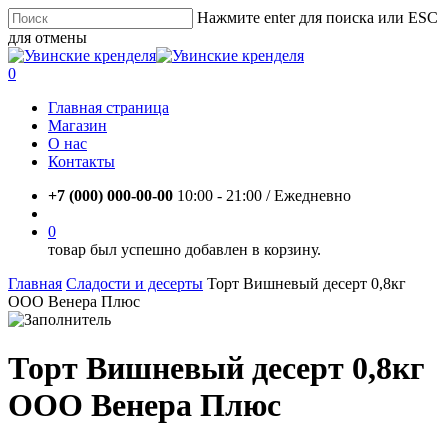
Skip
Нажмите enter для поиска или ESC
to
для отмены
main
Close
content
Search
account
0
Menu
Главная страница
Магазин
О нас
Контакты
+7 (000) 000-00-00
10:00 - 21:00 / Eжедневно
account
0
товар был успешно добавлен в корзину.
Главная
Сладости и десерты
Торт Вишневый десерт 0,8кг
ООО Венера Плюс
Торт Вишневый десерт 0,8кг
ООО Венера Плюс