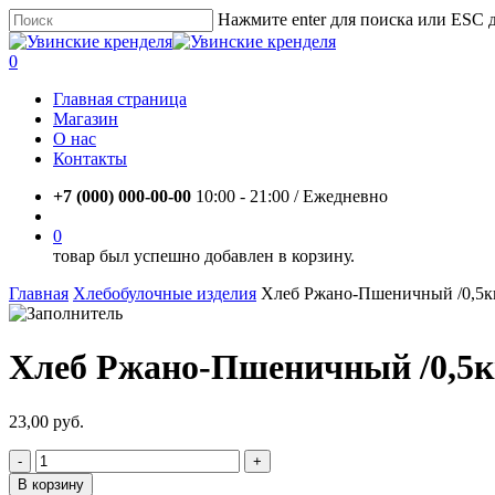
Skip
Нажмите enter для поиска или ESC 
to
Close
main
Search
account
0
content
Menu
Главная страница
Магазин
О нас
Контакты
+7 (000) 000-00-00
10:00 - 21:00 / Eжедневно
account
0
товар был успешно добавлен в корзину.
Главная
Хлебобулочные изделия
Хлеб Ржано-Пшеничный /0,5к
Хлеб Ржано-Пшеничный /0,5к
23,00
руб.
Количество
товара
В корзину