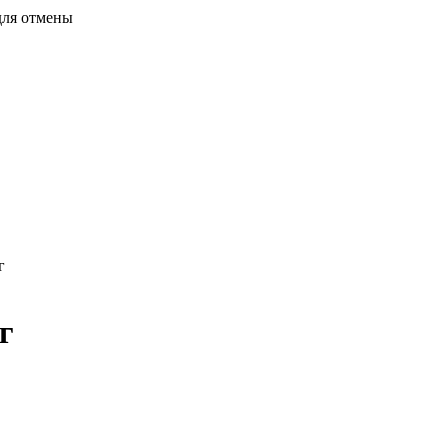
для отмены
г
г