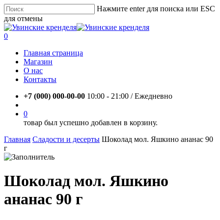
Skip
Нажмите enter для поиска или ESC
to
для отмены
main
Close
content
Search
account
0
Menu
Главная страница
Магазин
О нас
Контакты
+7 (000) 000-00-00
10:00 - 21:00 / Eжедневно
account
0
товар был успешно добавлен в корзину.
Главная
Сладости и десерты
Шоколад мол. Яшкино ананас 90
г
Шоколад мол. Яшкино
ананас 90 г