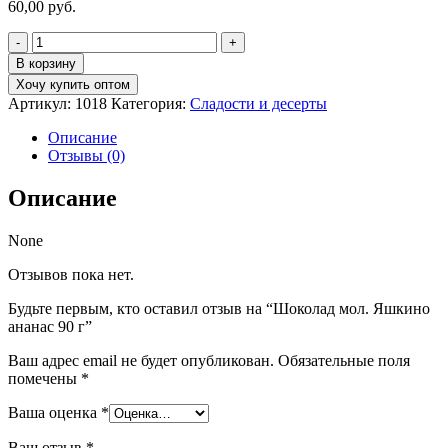
60,00
руб.
Количество
товара
В корзину
Шоколад
Хочу купить оптом
мол.
Артикул:
1018
Категория:
Сладости и десерты
Яшкино
ананас
Описание
90
Отзывы (0)
г
Описание
None
Отзывов пока нет.
Будьте первым, кто оставил отзыв на “Шоколад мол. Яшкино
ананас 90 г”
Ваш адрес email не будет опубликован.
Обязательные поля
помечены
*
Ваша оценка
*
Ваш отзыв
*