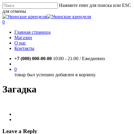
Skip
Нажмите enter для поиска или ESC
to
для отмены
main
Close
content
Search
account
0
Menu
Главная страница
Магазин
О нас
Контакты
+7 (000) 000-00-00
10:00 - 21:00 / Eжедневно
account
0
товар был успешно добавлен в корзину.
Загадка
Leave a Reply