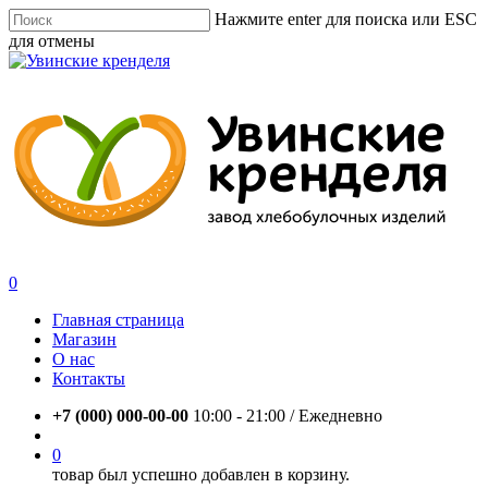
Skip
Нажмите enter для поиска или ESC
to
для отмены
main
Close
content
Search
account
0
Menu
Главная страница
Магазин
О нас
Контакты
+7 (000) 000-00-00
10:00 - 21:00 / Eжедневно
account
0
товар был успешно добавлен в корзину.