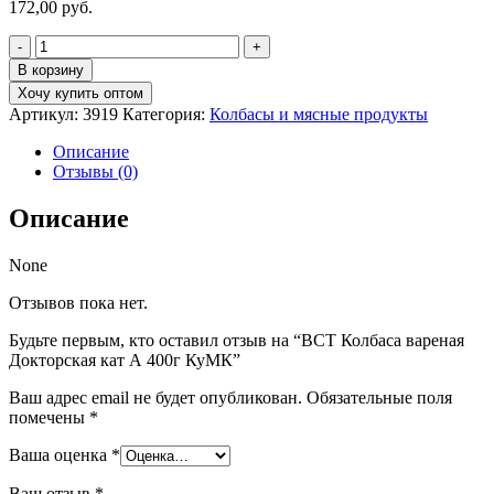
172,00
руб.
Количество
товара
В корзину
ВСТ
Хочу купить оптом
Колбаса
Артикул:
3919
Категория:
Колбасы и мясные продукты
вареная
Докторская
Описание
кат
Отзывы (0)
А
400г
Описание
КуМК
None
Отзывов пока нет.
Будьте первым, кто оставил отзыв на “ВСТ Колбаса вареная
Докторская кат А 400г КуМК”
Ваш адрес email не будет опубликован.
Обязательные поля
помечены
*
Ваша оценка
*
Ваш отзыв
*