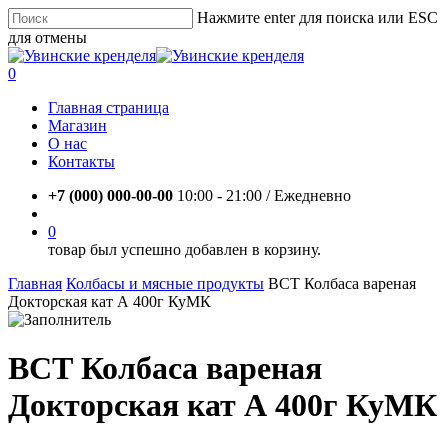
Skip
Нажмите enter для поиска или ESC
to
для отмены
main
Close
content
Search
account
0
Menu
Главная страница
Магазин
О нас
Контакты
+7 (000) 000-00-00
10:00 - 21:00 / Eжедневно
account
0
товар был успешно добавлен в корзину.
Главная
Колбасы и мясные продукты
ВСТ Колбаса вареная
Докторская кат А 400г КуМК
ВСТ Колбаса вареная
Докторская кат А 400г КуМК