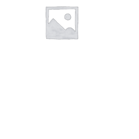
В корзину
ГП Колбаса вареная куриная
Докторская для оливье 400г 3с
124,00
руб.