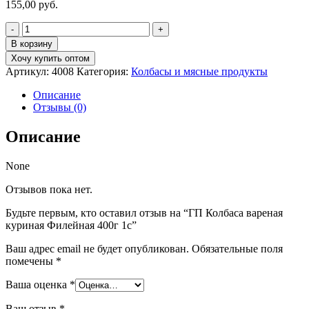
155,00
руб.
Количество
товара
В корзину
ГП
Хочу купить оптом
Колбаса
Артикул:
4008
Категория:
Колбасы и мясные продукты
вареная
куриная
Описание
Филейная
Отзывы (0)
400г
1с
Описание
None
Отзывов пока нет.
Будьте первым, кто оставил отзыв на “ГП Колбаса вареная
куриная Филейная 400г 1с”
Ваш адрес email не будет опубликован.
Обязательные поля
помечены
*
Ваша оценка
*
Ваш отзыв
*