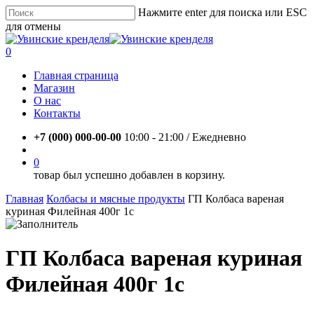
Skip
Нажмите enter для поиска или ESC
to
для отмены
main
Close
content
Search
account
0
Menu
Главная страница
Магазин
О нас
Контакты
+7 (000) 000-00-00
10:00 - 21:00 / Eжедневно
account
0
товар был успешно добавлен в корзину.
Главная
Колбасы и мясные продукты
ГП Колбаса вареная
куриная Филейная 400г 1с
ГП Колбаса вареная куриная
Филейная 400г 1с