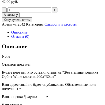
42,00
руб.
Количество
товара
В корзину
Жевательная
Хочу купить оптом
резинка
Артикул:
2342
Категория:
Сладости и десерты
Орбит
White
Описание
классик
Отзывы (0)
20бл*30шт
Описание
None
Отзывов пока нет.
Будьте первым, кто оставил отзыв на “Жевательная резинка
Орбит White классик 20бл*30шт”
Ваш адрес email не будет опубликован.
Обязательные поля
помечены
*
Ваша оценка
*
Ваш отзыв
*