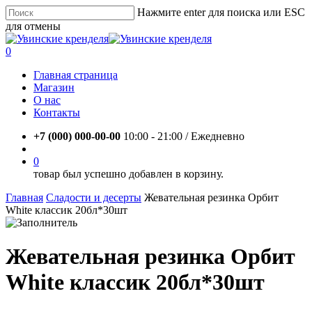
Skip
Нажмите enter для поиска или ESC
to
для отмены
main
Close
content
Search
account
0
Menu
Главная страница
Магазин
О нас
Контакты
+7 (000) 000-00-00
10:00 - 21:00 / Eжедневно
account
0
товар был успешно добавлен в корзину.
Главная
Сладости и десерты
Жевательная резинка Орбит
White классик 20бл*30шт
Жевательная резинка Орбит
White классик 20бл*30шт