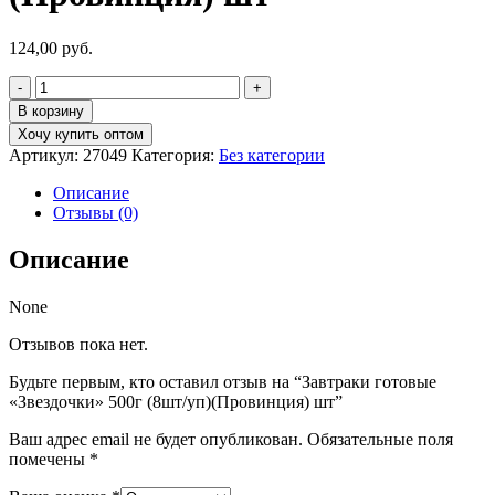
124,00
руб.
Количество
товара
В корзину
Завтраки
Хочу купить оптом
готовые
Артикул:
27049
Категория:
Без категории
"Звездочки"
500г
Описание
(8шт/
Отзывы (0)
уп)
(Провинция)
Описание
шт
None
Отзывов пока нет.
Будьте первым, кто оставил отзыв на “Завтраки готовые
«Звездочки» 500г (8шт/уп)(Провинция) шт”
Ваш адрес email не будет опубликован.
Обязательные поля
помечены
*