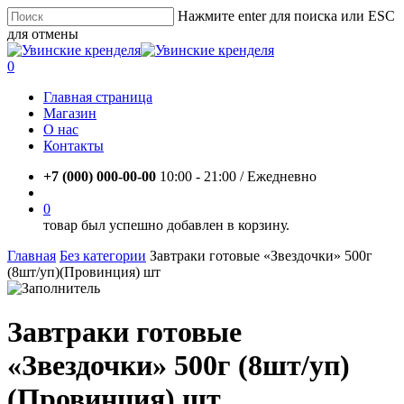
Skip
Нажмите enter для поиска или ESC
to
для отмены
main
Close
content
Search
account
0
Menu
Главная страница
Магазин
О нас
Контакты
+7 (000) 000-00-00
10:00 - 21:00 / Eжедневно
account
0
товар был успешно добавлен в корзину.
Главная
Без категории
Завтраки готовые «Звездочки» 500г
(8шт/уп)(Провинция) шт
Завтраки готовые
«Звездочки» 500г (8шт/уп)
(Провинция) шт