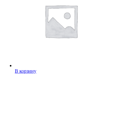
В корзину
Салака х/к, коробка 200 гр
Балашов
106,00
руб.