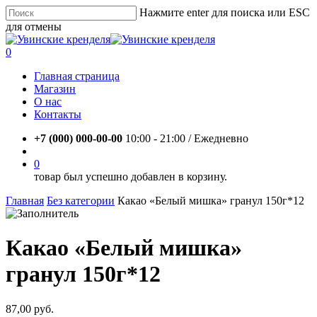
Skip
Нажмите enter для поиска или ESC
to
для отмены
main
Close
content
Search
account
0
Menu
Главная страница
Магазин
О нас
Контакты
+7 (000) 000-00-00
10:00 - 21:00 / Eжедневно
account
0
товар был успешно добавлен в корзину.
Главная
Без категории
Какао «Белый мишка» гранул 150г*12
Какао «Белый мишка»
гранул 150г*12
87,00
руб.