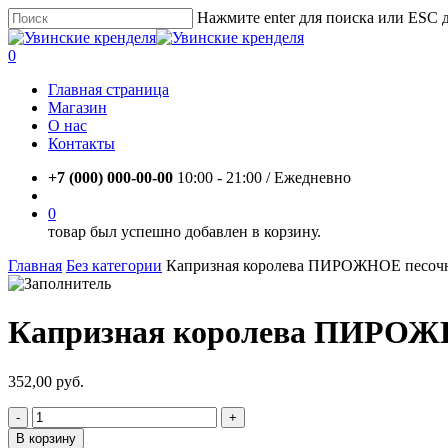
Skip
Нажмите enter для поиска или ESC 
to
Close
main
Search
account
0
content
Menu
Главная страница
Магазин
О нас
Контакты
+7 (000) 000-00-00
10:00 - 21:00 / Eжедневно
account
0
товар был успешно добавлен в корзину.
Главная
Без категории
Капризная королева ПИРОЖНОЕ песочное
Капризная королева ПИРОЖНО
352,00
руб.
Количество
товара
В корзину