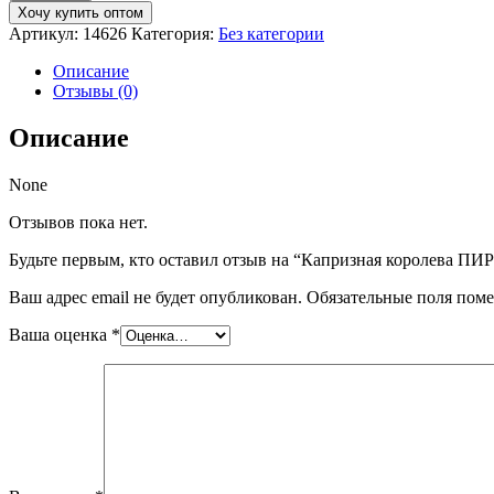
Капризная
Хочу купить оптом
королева
Артикул:
14626
Категория:
Без категории
ПИРОЖНОЕ
песочное/
Описание
2,0
Отзывы (0)
кг
(Капризная
Описание
королева)
None
Отзывов пока нет.
Будьте первым, кто оставил отзыв на “Капризная королева ПИ
Ваш адрес email не будет опубликован.
Обязательные поля пом
Ваша оценка
*