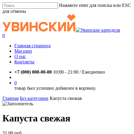
Skip
Нажмите enter для поиска или ESC
to
для отмены
main
Close
content
Search
account
0
Menu
Главная страница
Магазин
О нас
Контакты
+7 (000) 000-00-00
10:00 - 21:00 / Eжедневно
account
0
товар был успешно добавлен в корзину.
Главная
Без категории
Капуста свежая
Капуста свежая
31,00
руб.