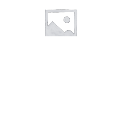
В корзину
Печенье овсяное «Овсяное»/2,3кг
160,00
руб.