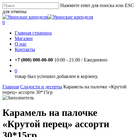
Skip
Нажмите enter для поиска или ESC
to
для отмены
main
Close
content
Search
account
0
Menu
Главная страница
Магазин
О нас
Контакты
+7 (000) 000-00-00
10:00 - 21:00 / Eжедневно
account
0
товар был успешно добавлен в корзину.
Главная
Сладости и десерты
Карамель на палочке «Крутой
перец» ассорти 30*15гр
Карамель на палочке
«Крутой перец» ассорти
30*15гр