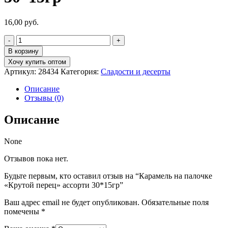
16,00
руб.
Количество
товара
В корзину
Карамель
Хочу купить оптом
на
Артикул:
28434
Категория:
Сладости и десерты
палочке
"Крутой
Описание
перец"
Отзывы (0)
ассорти
30*15гр
Описание
None
Отзывов пока нет.
Будьте первым, кто оставил отзыв на “Карамель на палочке
«Крутой перец» ассорти 30*15гр”
Ваш адрес email не будет опубликован.
Обязательные поля
помечены
*