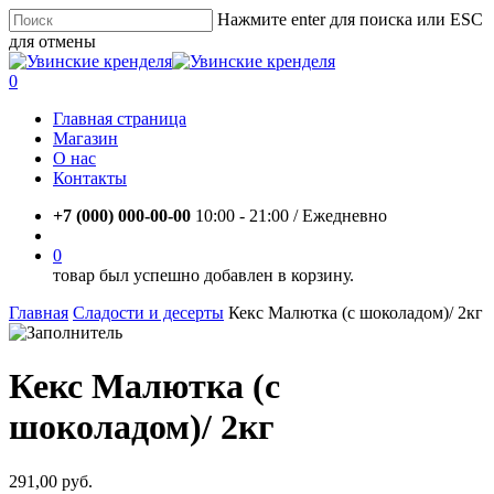
Skip
Нажмите enter для поиска или ESC
to
для отмены
main
Close
content
Search
account
0
Menu
Главная страница
Магазин
О нас
Контакты
+7 (000) 000-00-00
10:00 - 21:00 / Eжедневно
account
0
товар был успешно добавлен в корзину.
Главная
Сладости и десерты
Кекс Малютка (с шоколадом)/ 2кг
Кекс Малютка (с
шоколадом)/ 2кг
291,00
руб.