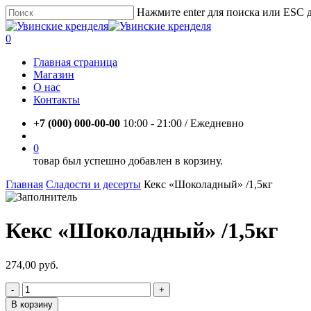
Skip
Нажмите enter для поиска или ESC 
to
Close
main
Search
account
0
content
Menu
Главная страница
Магазин
О нас
Контакты
+7 (000) 000-00-00
10:00 - 21:00 / Eжедневно
account
0
товар был успешно добавлен в корзину.
Главная
Сладости и десерты
Кекс «Шоколадный» /1,5кг
Кекс «Шоколадный» /1,5кг
274,00
руб.
Количество
товара
В корзину