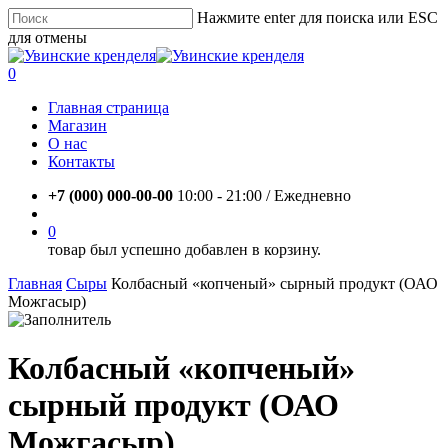
Skip
Нажмите enter для поиска или ESC
to
для отмены
main
Close
content
Search
account
0
Menu
Главная страница
Магазин
О нас
Контакты
+7 (000) 000-00-00
10:00 - 21:00 / Eжедневно
account
0
товар был успешно добавлен в корзину.
Главная
Сыры
Колбасный «копченый» сырный продукт (ОАО
Можгасыр)
Колбасный «копченый»
сырный продукт (ОАО
Можгасыр)