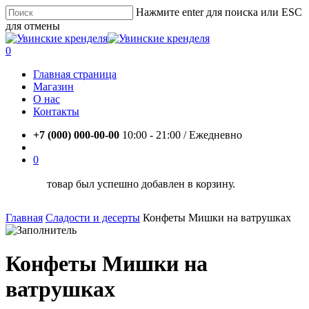
Skip
Нажмите enter для поиска или ESC
to
для отмены
main
Close
content
Search
account
0
Menu
Главная страница
Магазин
О нас
Контакты
+7 (000) 000-00-00
10:00 - 21:00 / Eжедневно
account
0
товар был успешно добавлен в корзину.
Главная
Сладости и десерты
Конфеты Мишки на ватрушках
Конфеты Мишки на
ватрушках