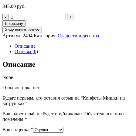
345,00
руб.
Количество
товара
В корзину
Конфеты
Хочу купить оптом
Мишки
Артикул:
2494
Категория:
Сладости и десерты
на
ватрушках
Описание
Отзывы (0)
Описание
None
Отзывов пока нет.
Будьте первым, кто оставил отзыв на “Конфеты Мишки на
ватрушках”
Ваш адрес email не будет опубликован.
Обязательные поля
помечены
*
Ваша оценка
*