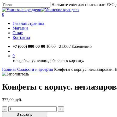
Skip
Нажмите enter для поиска или ESC 
to
Close
main
Search
account
0
content
Menu
Главная страница
Магазин
О нас
Контакты
+7 (000) 000-00-00
10:00 - 21:00 / Eжедневно
account
0
товар был успешно добавлен в корзину.
Главная
Сладости и десерты
Конфеты с корпус. неглазирован. 
Конфеты с корпус. неглазиров
377,00
руб.
Количество
товара
В корзину