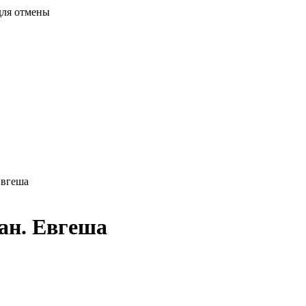
для отмены
Евгеша
ан. Евгеша