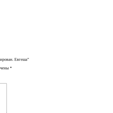
зирован. Евгеша”
ечены
*