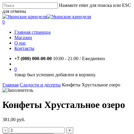
Skip
Нажмите enter для поиска или ESC
to
для отмены
main
Close
content
Search
account
0
Menu
Главная страница
Магазин
О нас
Контакты
+7 (000) 000-00-00
10:00 - 21:00 / Eжедневно
account
0
товар был успешно добавлен в корзину.
Главная
Сладости и десерты
Конфеты Хрустальное озеро
Конфеты Хрустальное озеро
381,00
руб.
Количество