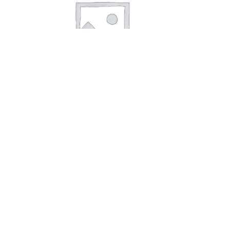
В корзину
Сельдь тихоокеанская с/м 300+
(2*10) *20 Эглайне
143,00
руб.