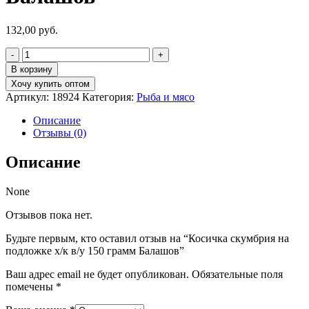
132,00
руб.
Количество
товара
В корзину
Косичка
Хочу купить оптом
скумбрия
Артикул:
18924
Категория:
Рыба и мясо
на
подложке
Описание
х/
Отзывы (0)
к
в/
Описание
у
150
грамм
None
Балашов
Отзывов пока нет.
Будьте первым, кто оставил отзыв на “Косичка скумбрия на
подложке х/к в/у 150 грамм Балашов”
Ваш адрес email не будет опубликован.
Обязательные поля
помечены
*