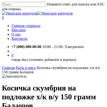
Skip
Нажмите enter для поиска или ESC
to
для отмены
main
Close
content
Search
account
0
Menu
Главная страница
Магазин
О нас
Контакты
+7 (000) 000-00-00
10:00 - 21:00 / Eжедневно
account
0
товар был успешно добавлен в корзину.
Главная
Рыба и мясо
Косичка скумбрия на подложке х/к в/у
150 грамм Балашов
Косичка скумбрия на
подложке х/к в/у 150 грамм
Балашов