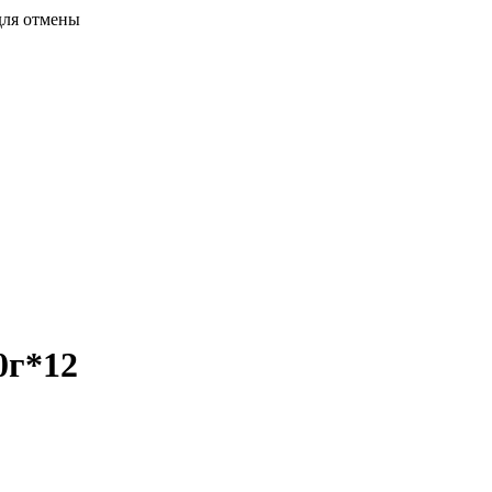
для отмены
0г*12