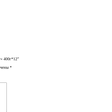
у» 400г*12”
ечены
*