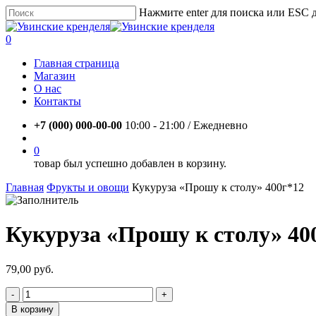
Skip
Нажмите enter для поиска или ESC 
to
Close
main
Search
account
0
content
Menu
Главная страница
Магазин
О нас
Контакты
+7 (000) 000-00-00
10:00 - 21:00 / Eжедневно
account
0
товар был успешно добавлен в корзину.
Главная
Фрукты и овощи
Кукуруза «Прошу к столу» 400г*12
Кукуруза «Прошу к столу» 40
79,00
руб.
Количество
товара
В корзину