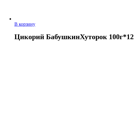
В корзину
Цикорий БабушкинХуторок 100г*1
63,00
руб.