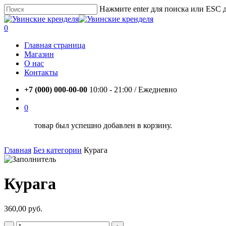
Skip
Нажмите enter для поиска или ESC 
to
Close
main
Search
account
0
content
Menu
Главная страница
Магазин
О нас
Контакты
+7 (000) 000-00-00
10:00 - 21:00 / Eжедневно
account
0
товар был успешно добавлен в корзину.
Главная
Без категории
Курага
Курага
360,00
руб.
Количество