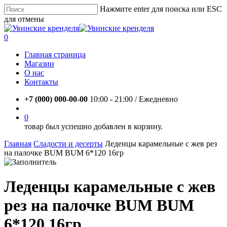
Skip
Нажмите enter для поиска или ESC
to
для отмены
main
Close
content
Search
account
0
Menu
Главная страница
Магазин
О нас
Контакты
+7 (000) 000-00-00
10:00 - 21:00 / Eжедневно
account
0
товар был успешно добавлен в корзину.
Главная
Сладости и десерты
Леденцы карамельные с жев рез
на палочке BUM BUM 6*120 16гр
Леденцы карамельные с жев
рез на палочке BUM BUM
6*120 16гр