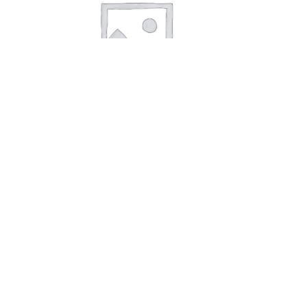
В корзину
Жевательная резинка Дирол Уайт
с углем и вкусом мяты
33,00
руб.