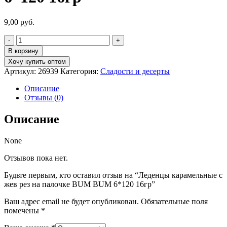
9,00
руб.
Количество
товара
В корзину
Леденцы
Хочу купить оптом
карамельные
Артикул:
26939
Категория:
Сладости и десерты
с
жев
Описание
рез
Отзывы (0)
на
палочке
Описание
BUM
BUM
6*120
None
16гр
Отзывов пока нет.
Будьте первым, кто оставил отзыв на “Леденцы карамельные с
жев рез на палочке BUM BUM 6*120 16гр”
Ваш адрес email не будет опубликован.
Обязательные поля
помечены
*