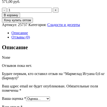
571,00
руб.
Количество
товара
В корзину
Мармелад
Хочу купить оптом
Игуана
Артикул:
25737
Категория:
Сладости и десерты
0,6
кг
Описание
(Барнаул)
Отзывы (0)
Описание
None
Отзывов пока нет.
Будьте первым, кто оставил отзыв на “Мармелад Игуана 0,6 кг
(Барнаул)”
Ваш адрес email не будет опубликован.
Обязательные поля
помечены
*
Ваша оценка
*
Ваш отзыв
*