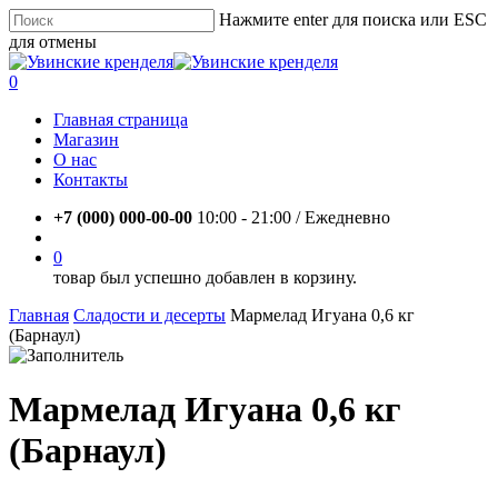
Skip
Нажмите enter для поиска или ESC
to
для отмены
main
Close
content
Search
account
0
Menu
Главная страница
Магазин
О нас
Контакты
+7 (000) 000-00-00
10:00 - 21:00 / Eжедневно
account
0
товар был успешно добавлен в корзину.
Главная
Сладости и десерты
Мармелад Игуана 0,6 кг
(Барнаул)
Мармелад Игуана 0,6 кг
(Барнаул)