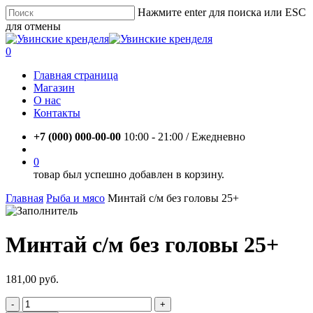
Skip
Нажмите enter для поиска или ESC
to
для отмены
main
Close
content
Search
account
0
Menu
Главная страница
Магазин
О нас
Контакты
+7 (000) 000-00-00
10:00 - 21:00 / Eжедневно
account
0
товар был успешно добавлен в корзину.
Главная
Рыба и мясо
Минтай с/м без головы 25+
Минтай с/м без головы 25+
181,00
руб.
Количество