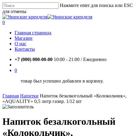
Skip
Нажмите enter для поиска или ESC
to
для отмены
main
Close
content
Search
account
0
Menu
Главная страница
Магазин
О нас
Контакты
+7 (000) 000-00-00
10:00 - 21:00 / Eжедневно
account
0
товар был успешно добавлен в корзину.
Главная
Напитки
Напиток безалкогольный «Колокольчик»,
«AQUALITY» 0,5 литр газир. 1/12 шт
Напиток безалкогольный
«Колокольчик»,