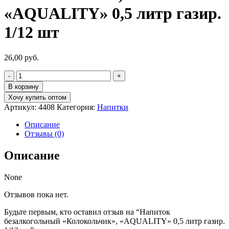
«AQUALITY» 0,5 литр газир.
1/12 шт
26,00
руб.
Количество
товара
В корзину
Напиток
Хочу купить оптом
безалкогольный
Артикул:
4408
Категория:
Напитки
"Колокольчик",
"AQUALITY"
Описание
0,5
Отзывы (0)
литр
газир.
Описание
1/12
шт
None
Отзывов пока нет.
Будьте первым, кто оставил отзыв на “Напиток
безалкогольный «Колокольчик», «AQUALITY» 0,5 литр газир.