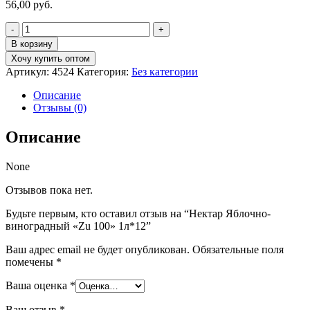
56,00
руб.
Количество
товара
В корзину
Нектар
Хочу купить оптом
Яблочно-
Артикул:
4524
Категория:
Без категории
виноградный
"Zu
Описание
100"
Отзывы (0)
1л*12
Описание
None
Отзывов пока нет.
Будьте первым, кто оставил отзыв на “Нектар Яблочно-
виноградный «Zu 100» 1л*12”
Ваш адрес email не будет опубликован.
Обязательные поля
помечены
*
Ваша оценка
*
Ваш отзыв
*