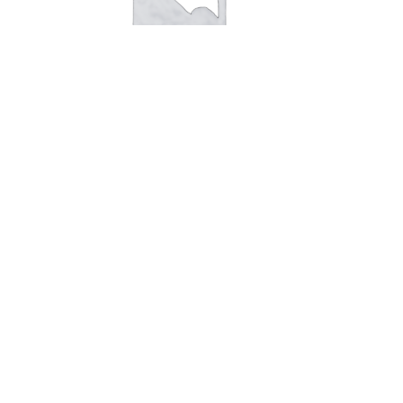
В корзину
Перья «Добродел» 800гр.*10шт
ВакМа
55,00
руб.