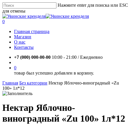
Skip
Нажмите enter для поиска или ESC
to
для отмены
main
Close
content
Search
account
0
Menu
Главная страница
Магазин
О нас
Контакты
+7 (000) 000-00-00
10:00 - 21:00 / Eжедневно
account
0
товар был успешно добавлен в корзину.
Главная
Без категории
Нектар Яблочно-виноградный «Zu
100» 1л*12
Нектар Яблочно-
виноградный «Zu 100» 1л*12