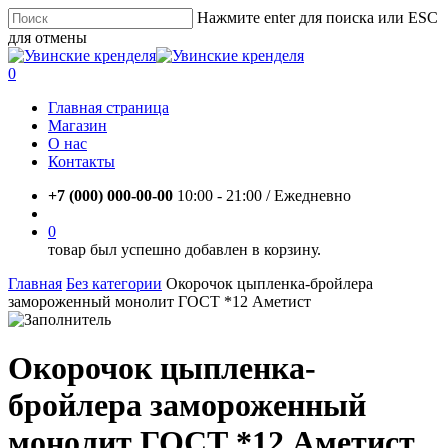
Skip
Нажмите enter для поиска или ESC
to
для отмены
main
Close
content
Search
account
0
Menu
Главная страница
Магазин
О нас
Контакты
+7 (000) 000-00-00
10:00 - 21:00 / Eжедневно
account
0
товар был успешно добавлен в корзину.
Главная
Без категории
Окорочок цыпленка-бройлера
замороженный монолит ГОСТ *12 Аметист
Окорочок цыпленка-
бройлера замороженный
монолит ГОСТ *12 Аметист