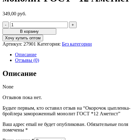
349,00
руб.
Количество
товара
В корзину
Окорочок
Хочу купить оптом
цыпленка-
Артикул:
27901
Категория:
Без категории
бройлера
замороженный
Описание
монолит
Отзывы (0)
ГОСТ
*12
Описание
Аметист
None
Отзывов пока нет.
Будьте первым, кто оставил отзыв на “Окорочок цыпленка-
бройлера замороженный монолит ГОСТ *12 Аметист”
Ваш адрес email не будет опубликован.
Обязательные поля
помечены
*