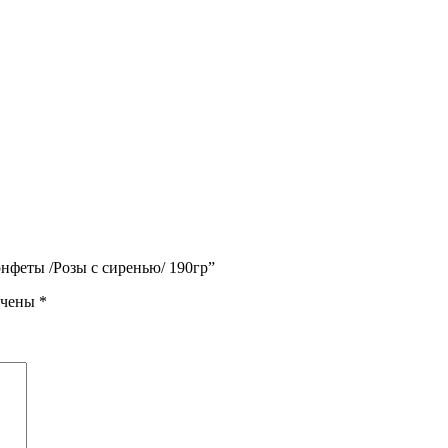
нфеты /Розы с сиренью/ 190гр”
ечены
*