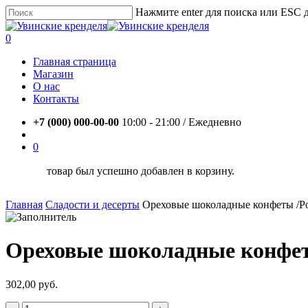
Skip
Нажмите enter для поиска или ESC 
to
Close
main
Search
account
0
content
Menu
Главная страница
Магазин
О нас
Контакты
+7 (000) 000-00-00
10:00 - 21:00 / Eжедневно
account
0
товар был успешно добавлен в корзину.
Главная
Сладости и десерты
Ореховые шоколадные конфеты /Ро
Ореховые шоколадные конфеты
302,00
руб.
Количество