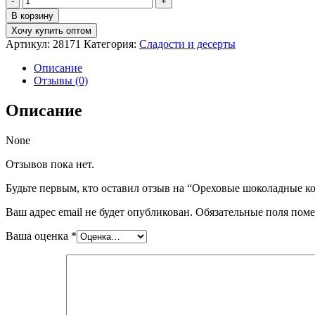
товара
В корзину
Ореховые
Хочу купить оптом
шоколадные
Артикул:
28171
Категория:
Сладости и десерты
конфеты
/
Описание
Розы
Отзывы (0)
с
сиренью/
Описание
190гр
None
Отзывов пока нет.
Будьте первым, кто оставил отзыв на “Ореховые шоколадные ко
Ваш адрес email не будет опубликован.
Обязательные поля пом
Ваша оценка
*