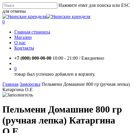
Skip
Нажмите enter для поиска или ESC
to
для отмены
main
Close
content
Search
account
0
Menu
Главная страница
Магазин
О нас
Контакты
+7 (000) 000-00-00
10:00 - 21:00 / Eжедневно
account
0
товар был успешно добавлен в корзину.
Главная
Заморозка
Пельмени Домашние 800 гр (ручная лепка)
Катаргина О.Е
Пельмени Домашние 800 гр
(ручная лепка) Катаргина
О.Е