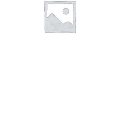
В корзину
УМК Пельмени Крестьянские 800
г катег Г
212,00
руб.