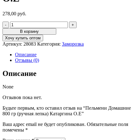
278,00
руб.
Количество
товара
В корзину
Пельмени
Хочу купить оптом
Домашние
Артикул:
28083
Категория:
Заморозка
800
гр
Описание
(ручная
Отзывы (0)
лепка)
Катаргина
Описание
О.Е
None
Отзывов пока нет.
Будьте первым, кто оставил отзыв на “Пельмени Домашние
800 гр (ручная лепка) Катаргина О.Е”
Ваш адрес email не будет опубликован.
Обязательные поля
помечены
*