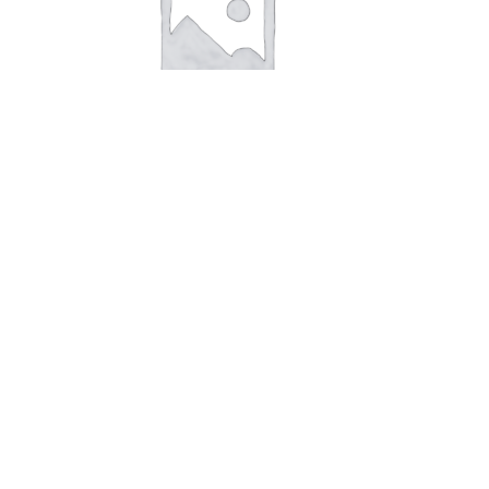
В корзину
Чипсы Хруст.картофель в
ломтиках 40г/30 Сметана-лук
36,00
руб.