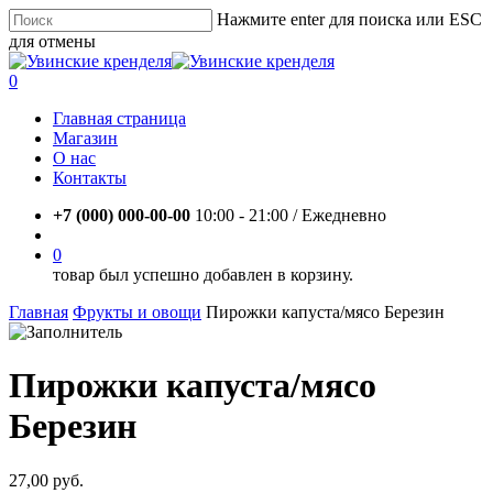
Skip
Нажмите enter для поиска или ESC
to
для отмены
main
Close
content
Search
account
0
Menu
Главная страница
Магазин
О нас
Контакты
+7 (000) 000-00-00
10:00 - 21:00 / Eжедневно
account
0
товар был успешно добавлен в корзину.
Главная
Фрукты и овощи
Пирожки капуста/мясо Березин
Пирожки капуста/мясо
Березин
27,00
руб.