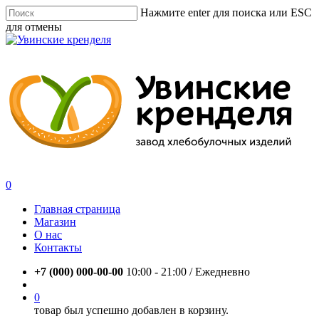
Skip
Нажмите enter для поиска или ESC
to
для отмены
main
Close
content
Search
account
0
Menu
Главная страница
Магазин
О нас
Контакты
+7 (000) 000-00-00
10:00 - 21:00 / Eжедневно
account
0
товар был успешно добавлен в корзину.