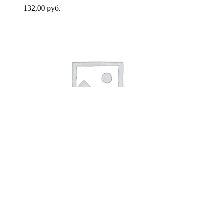
132,00
руб.
В корзину
Цикорий БабушкинХуторок
100г*12 ЗИП