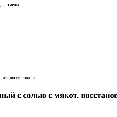
для отмены
кот. восстановл 1л
 с солью с мякот. восстанов