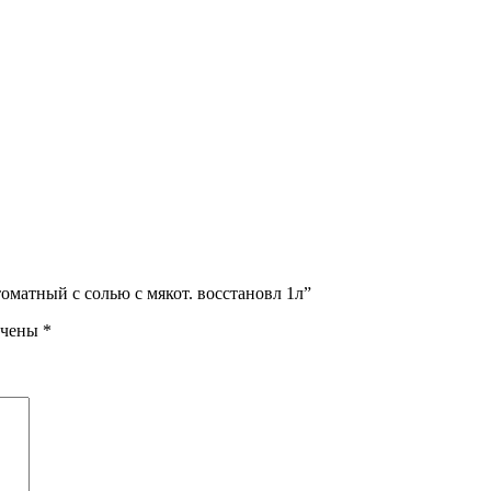
матный с солью с мякот. восстановл 1л”
ечены
*