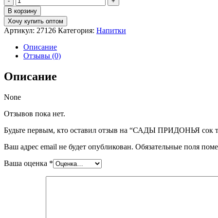
товара
В корзину
САДЫ
Хочу купить оптом
ПРИДОНЬЯ
Артикул:
27126
Категория:
Напитки
сок
томатный
Описание
с
Отзывы (0)
солью
с
Описание
мякот.
восстановл
1л
None
Отзывов пока нет.
Будьте первым, кто оставил отзыв на “САДЫ ПРИДОНЬЯ сок то
Ваш адрес email не будет опубликован.
Обязательные поля пом
Ваша оценка
*