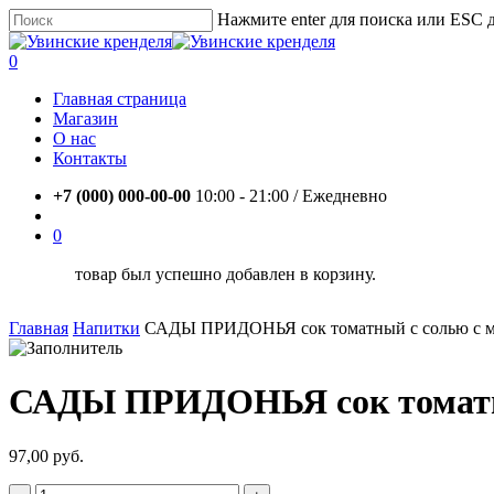
Skip
Нажмите enter для поиска или ESC 
to
Close
main
Search
account
0
content
Menu
Главная страница
Магазин
О нас
Контакты
+7 (000) 000-00-00
10:00 - 21:00 / Eжедневно
account
0
товар был успешно добавлен в корзину.
Главная
Напитки
САДЫ ПРИДОНЬЯ сок томатный с солью с мя
САДЫ ПРИДОНЬЯ сок томатный
97,00
руб.
Количество