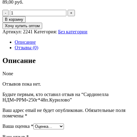
89,00
руб.
Количество
товара
В корзину
Сардинелла
Хочу купить оптом
НДМ"РРМ"250г*48п.Курилово
Артикул:
2241
Категория:
Без категории
Описание
Отзывы (0)
Описание
None
Отзывов пока нет.
Будьте первым, кто оставил отзыв на “Сардинелла
НДМ»РРМ»250г*48п.Курилово”
Ваш адрес email не будет опубликован.
Обязательные поля
помечены
*
Ваша оценка
*
Ваш отзыв
*