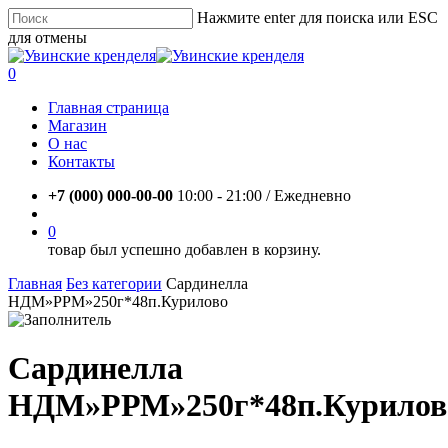
Skip
Нажмите enter для поиска или ESC
to
для отмены
main
Close
content
Search
account
0
Menu
Главная страница
Магазин
О нас
Контакты
+7 (000) 000-00-00
10:00 - 21:00 / Eжедневно
account
0
товар был успешно добавлен в корзину.
Главная
Без категории
Сардинелла
НДМ»РРМ»250г*48п.Курилово
Сардинелла
НДМ»РРМ»250г*48п.Курилов